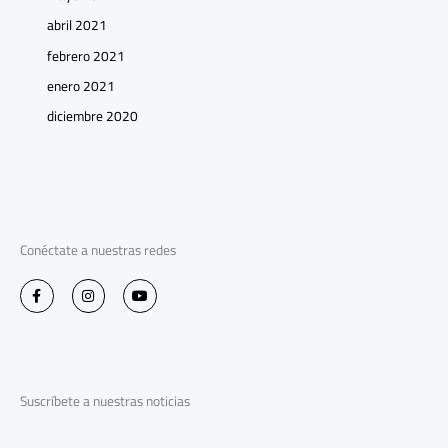
abril 2021
febrero 2021
enero 2021
diciembre 2020
Conéctate a nuestras redes
F
I
Y
a
n
o
c
s
u
e
t
t
b
a
u
o
g
b
o
r
e
k
a
-
m
Suscríbete a nuestras noticias
f