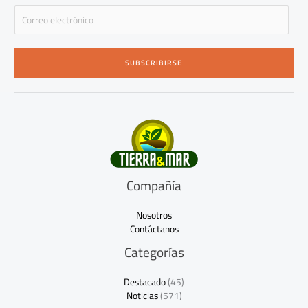
E
m
a
i
SUBSCRIBIRSE
l
*
Compañía
Nosotros
Contáctanos
Categorías
Destacado
(45)
Noticias
(571)