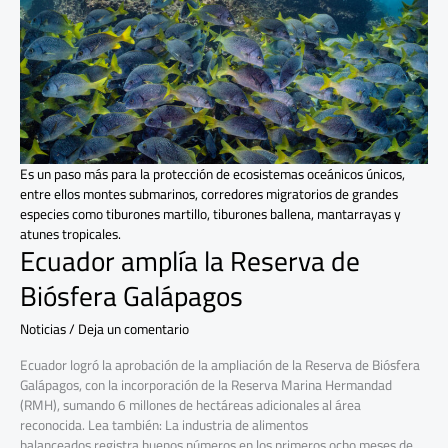
Biósfera
Galápagos
Es un paso más para la protección de ecosistemas oceánicos únicos,
entre ellos montes submarinos, corredores migratorios de grandes
especies como tiburones martillo, tiburones ballena, mantarrayas y
atunes tropicales.
Ecuador amplía la Reserva de
Biósfera Galápagos
Noticias
/
Deja un comentario
Ecuador logró la aprobación de la ampliación de la Reserva de Biósfera
Galápagos, con la incorporación de la Reserva Marina Hermandad
(RMH), sumando 6 millones de hectáreas adicionales al área
reconocida. Lea también: La industria de alimentos
balanceados registra buenos números en los primeros ocho meses de