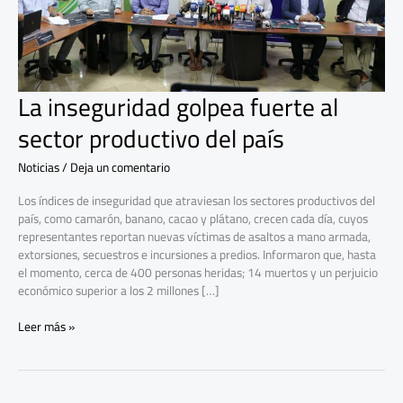
productivo
del
país
La inseguridad golpea fuerte al
sector productivo del país
Noticias
/
Deja un comentario
Los índices de inseguridad que atraviesan los sectores productivos del
país, como camarón, banano, cacao y plátano, crecen cada día, cuyos
representantes reportan nuevas víctimas de asaltos a mano armada,
extorsiones, secuestros e incursiones a predios. Informaron que, hasta
el momento, cerca de 400 personas heridas; 14 muertos y un perjuicio
económico superior a los 2 millones […]
Leer más »