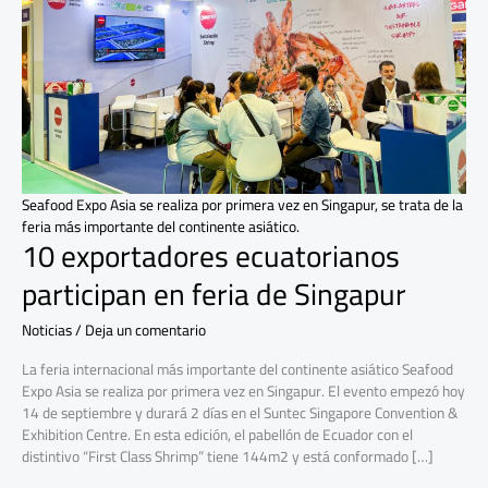
de
Singapur
Seafood Expo Asia se realiza por primera vez en Singapur, se trata de la
feria más importante del continente asiático.
10 exportadores ecuatorianos
participan en feria de Singapur
Noticias
/
Deja un comentario
La feria internacional más importante del continente asiático Seafood
Expo Asia se realiza por primera vez en Singapur. El evento empezó hoy
14 de septiembre y durará 2 días en el Suntec Singapore Convention &
Exhibition Centre. En esta edición, el pabellón de Ecuador con el
distintivo “First Class Shrimp” tiene 144m2 y está conformado […]