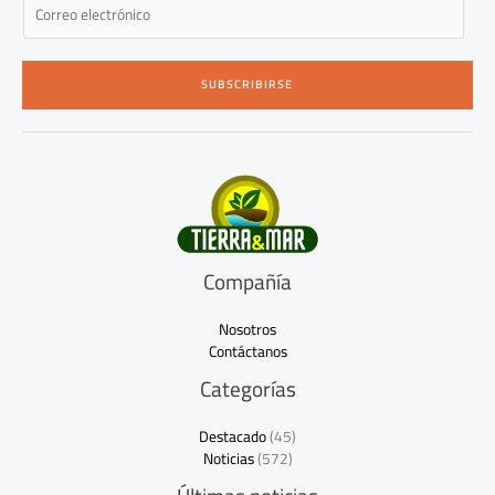
E
m
a
i
SUBSCRIBIRSE
l
*
Compañía
Nosotros
Contáctanos
Categorías
Destacado
(45)
Noticias
(572)