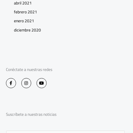
abril 2021
febrero 2021
enero 2021
diciembre 2020
Conéctate a nuestras redes
F
I
Y
a
n
o
c
s
u
e
t
t
b
a
u
o
g
b
o
r
e
k
a
-
m
Suscríbete a nuestras noticias
f