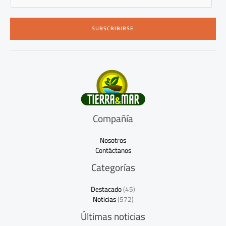
m
a
i
SUBSCRIBIRSE
l
*
Compañía
Nosotros
Contáctanos
Categorías
Destacado
(45)
Noticias
(572)
Últimas noticias