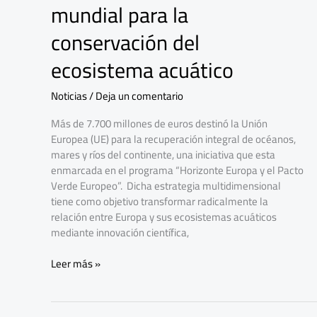
mundial para la
impulsa
iniciativa
conservación del
mundial
para
ecosistema acuático
la
conservación
Noticias
/
Deja un comentario
del
ecosistema
Más de 7.700 millones de euros destinó la Unión
acuático
Europea (UE) para la recuperación integral de océanos,
mares y ríos del continente, una iniciativa que esta
enmarcada en el programa “Horizonte Europa y el Pacto
Verde Europeo”. Dicha estrategia multidimensional
tiene como objetivo transformar radicalmente la
relación entre Europa y sus ecosistemas acuáticos
mediante innovación científica,
Leer más »