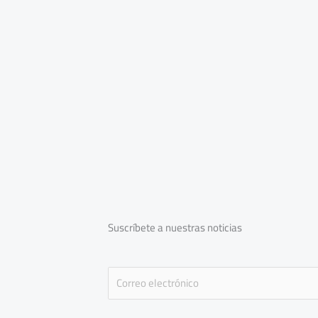
Suscríbete a nuestras noticias
E
m
a