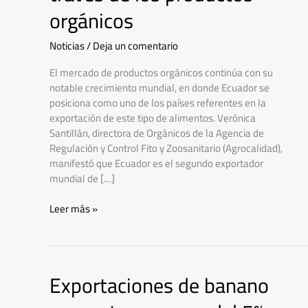
el
orgánicos
mundo
a
Noticias
/
Deja un comentario
través
de
El mercado de productos orgánicos continúa con su
los
notable crecimiento mundial, en donde Ecuador se
productos
posiciona como uno de los países referentes en la
orgánicos
exportación de este tipo de alimentos. Verónica
Santillán, directora de Orgánicos de la Agencia de
Regulación y Control Fito y Zoosanitario (Agrocalidad),
manifestó que Ecuador es el segundo exportador
mundial de […]
Leer más »
Exportaciones de banano
Exportaciones
de