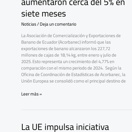
aumentaron cerca del 5% en
banano
aumentaron
siete meses
cerca
del
Noticias
/
Deja un comentario
5%
en
La Asociación de Comercialización y Exportaciones de
siete
Banano de Ecuador (Acorbanec) informó que las
meses
exportaciones de banano alcanzaron los 227,72
millones de cajas de 18,14 kg, entre enero y julio de
2025. Esto representa un crecimiento del 4,77% en
comparación con el mismo periodo de 2024. Según la
Oficina de Coordinación de Estadísticas de Acorbanec, la
Unión Europea se consolidó como el principal destino de
Leer más »
La UE impulsa iniciativa
La
UE