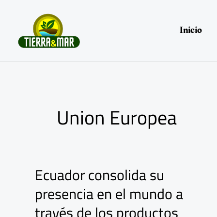
Ir
al
contenido
Inicio
Union Europea
Ecuador consolida su
Ecuador
consolida
presencia en el mundo a
su
presencia
través de los productos
en