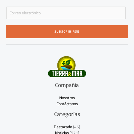
E
m
a
i
SUBSCRIBIRSE
l
*
Compañía
Nosotros
Contáctanos
Categorías
Destacado
(45)
Noticias
(571)