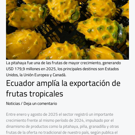
frutas
tropicales
La pitahaya fue una de las frutas de mayor crecimiento, generando
USD 179,9 millones en 2025, los principales destinos son Estados
Unidos, la Unión Europea y Canadá.
Ecuador amplía la exportación de
frutas tropicales
Noticias
/
Deja un comentario
Entre enero y agosto de 2025 el sector registró un importante
crecimiento frente al mismo período de 2024, impulsado por el
dinamismo de productos como la pitahaya, piña, granadilla y otras
frutas de la oferta no tradicional de nuestro país, según publica el