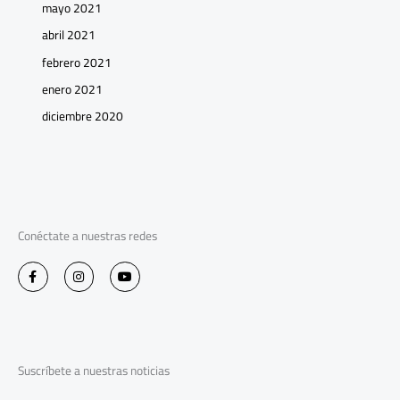
mayo 2021
abril 2021
febrero 2021
enero 2021
diciembre 2020
Conéctate a nuestras redes
F
I
Y
a
n
o
c
s
u
e
t
t
b
a
u
o
g
b
o
r
e
k
a
-
m
Suscríbete a nuestras noticias
f