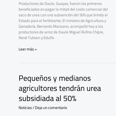
subvencionada
Productores de Daule, Guayas, fueron los primeros
beneficiados en pagar la mitad del costo comercial del
saco de urea con una subvención del 50% que brinda el
Estado para el fertilizante. El ministro de Agricultura y
Ganadería, Bernardo Manzano, acompañó hoy a los
productores de arroz de Daule Miguel Rufino Chipre,
René Tutiven y Edulfo
Leer más »
Pequeños y medianos
Pequeños
y
agricultores tendrán urea
medianos
agricultores
subsidiada al 50%
tendrán
urea
Noticias
/
Deja un comentario
subsidiada
al