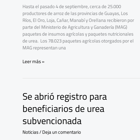
25.000
Hasta el pasado 4 de septiembre, cerca de 25.000
arroceros
productores de arroz de las provincias de Guayas, Los
Ríos, El Oro, Loja, Cañar, Manabí y Orellana recibieron por
parte del Ministerio de Agricultura y Ganadería (MAG)
paquetes de insumos agrícolas y paquetes nutricionales
de urea. Los 78.023 paquetes agrícolas otorgados por el
MAG representan una
Leer más »
Se abrió registro para
Se
abrió
beneficiarios de urea
registro
para
subvencionada
beneficiarios
de
Noticias
/
Deja un comentario
urea