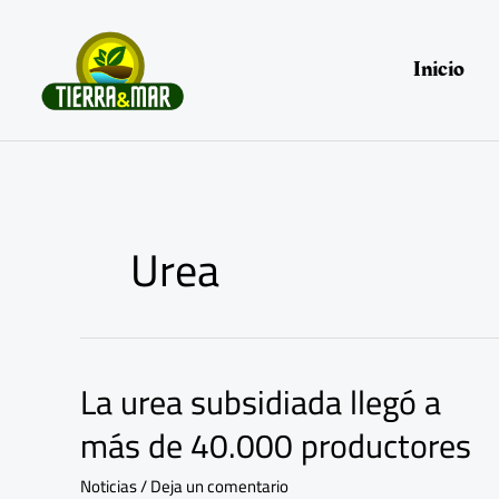
Ir
al
contenido
Inicio
Urea
La urea subsidiada llegó a
La
urea
más de 40.000 productores
subsidiada
llegó
Noticias
/
Deja un comentario
a