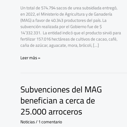
más
Un total de 574.794 sacos de urea subsidiada entregó,
de
en 2022, el Ministerio de Agricultura y de Ganadería
40.000
(MAG) a favor de 40.343 productores del país. La
productores
subvención realizada por el Gobierno fue de $
14’332.331. La entidad indicó que el producto sirvió para
fertilizar 157.016 hectáreas de cultivos de cacao, café,
caña de azúcar, aguacate, mora, brócoli, […]
Leer más »
Subvenciones del MAG
Subvenciones
del
benefician a cerca de
MAG
benefician
25.000 arroceros
a
cerca
Noticias
/
1 comentario
de