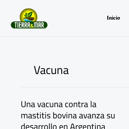
Ir
al
contenido
Inicio
Vacuna
Una vacuna contra la
Una
vacuna
mastitis bovina avanza su
contra
la
desarrollo en Argentina
mastitis