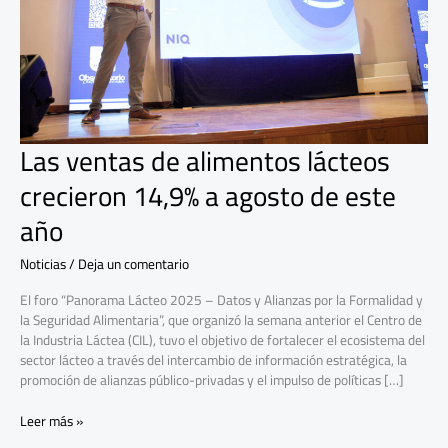
14,9%
a
agosto
de
este
año
Las ventas de alimentos lácteos
crecieron 14,9% a agosto de este
año
Noticias
/
Deja un comentario
El foro “Panorama Lácteo 2025 – Datos y Alianzas por la Formalidad y
la Seguridad Alimentaria”, que organizó la semana anterior el Centro de
la Industria Láctea (CIL), tuvo el objetivo de fortalecer el ecosistema del
sector lácteo a través del intercambio de información estratégica, la
promoción de alianzas público-privadas y el impulso de políticas […]
Leer más »