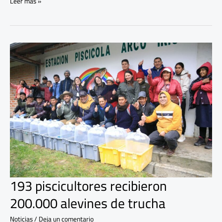
Leer más »
193
piscicultores
recibieron
200.000
alevines
de
trucha
193 piscicultores recibieron
200.000 alevines de trucha
Noticias
/
Deja un comentario