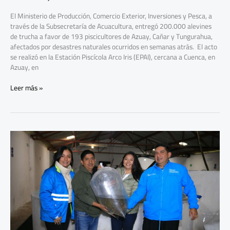
El Ministerio de Producción, Comercio Exterior, Inversiones y Pesca, a
través de la Subsecretaría de Acuacultura, entregó 200.000 alevines
de trucha a favor de 193 piscicultores de Azuay, Cañar y Tungurahua,
afectados por desastres naturales ocurridos en semanas atrás. El acto
se realizó en la Estación Piscícola Arco Iris (EPAI), cercana a Cuenca, en
Azuay, en
Leer más »
63
piscicultores
recibieron
más
de
50.000
alevines
de
trucha