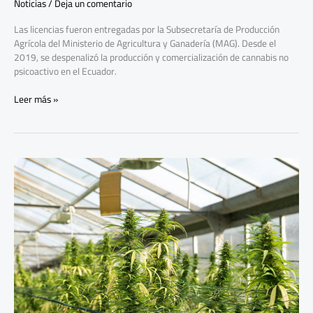
Noticias
/
Deja un comentario
Las licencias fueron entregadas por la Subsecretaría de Producción
Agrícola del Ministerio de Agricultura y Ganadería (MAG). Desde el
2019, se despenalizó la producción y comercialización de cannabis no
psicoactivo en el Ecuador.
Leer más »
Cannabis,
cultivo
en
expansión
en
Ecuador