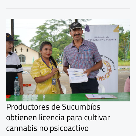
Productores
de
Sucumbíos
obtienen
licencia
para
cultivar
cannabis
no
psicoactivo
Productores de Sucumbíos
obtienen licencia para cultivar
cannabis no psicoactivo