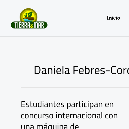
Ir
al
contenido
Inicio
Daniela Febres-Cor
Estudiantes participan en
Estudiantes
participan
concurso internacional con
en
concurso
una máquina de
internacional