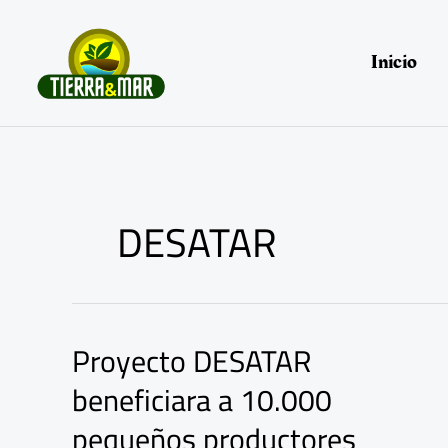
Ir
al
contenido
Inicio
DESATAR
Proyecto DESATAR
Proyecto
DESATAR
beneficiara a 10.000
beneficiara
a
pequeños productores
10.000