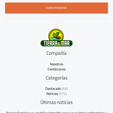
i
SUBSCRIBIRSE
l
*
Compañía
Nosotros
Contáctanos
Categorías
Destacado
(45)
Noticias
(572)
Últimas noticias
Agripac fortalece su gestión sostenible con nuevos hitos ambientales y