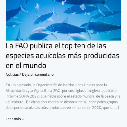
de
las
especies
acuícolas
más
producidas
en
el
La FAO publica el top ten de las
mundo
especies acuícolas más producidas
en el mundo
Noticias
/
Deja un comentario
En junio pasado, la Organización de las Naciones Unidas para la
Alimentación y la Agricultura (FAO, por sus siglas en ingles), publicó el
informe SOFIA 2022, que habla sobre el estado mundial de la pesca y la
acuicultura. En dicho documento se destaca los 10 principales grupos
de especies acuícolas más producidas en el mundo en 2020, que la […]
Leer más »