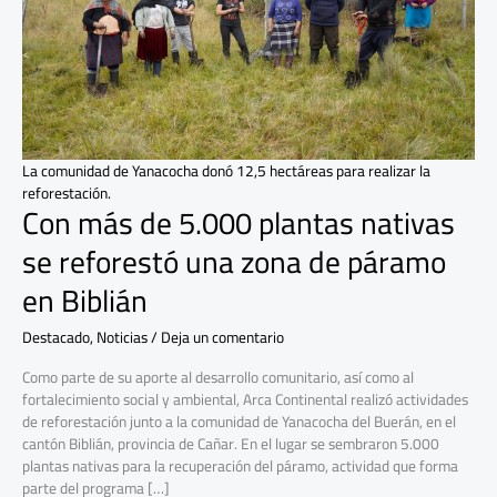
se
reforestó
una
zona
de
páramo
en
Biblián
La comunidad de Yanacocha donó 12,5 hectáreas para realizar la
reforestación.
Con más de 5.000 plantas nativas
se reforestó una zona de páramo
en Biblián
Destacado
,
Noticias
/
Deja un comentario
Como parte de su aporte al desarrollo comunitario, así como al
fortalecimiento social y ambiental, Arca Continental realizó actividades
de reforestación junto a la comunidad de Yanacocha del Buerán, en el
cantón Biblián, provincia de Cañar. En el lugar se sembraron 5.000
plantas nativas para la recuperación del páramo, actividad que forma
parte del programa […]