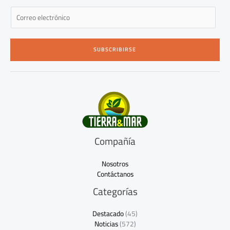
E
m
a
i
SUBSCRIBIRSE
l
*
Compañía
Nosotros
Contáctanos
Categorías
Destacado
(45)
Noticias
(572)