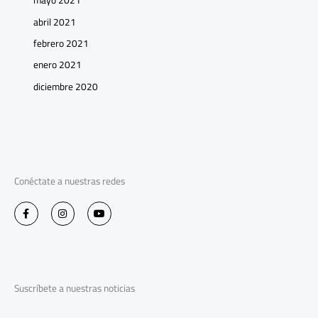
mayo 2021
abril 2021
febrero 2021
enero 2021
diciembre 2020
Conéctate a nuestras redes
F
I
Y
a
n
o
c
s
u
e
t
t
b
a
u
o
g
b
o
r
e
k
a
-
m
Suscríbete a nuestras noticias
f