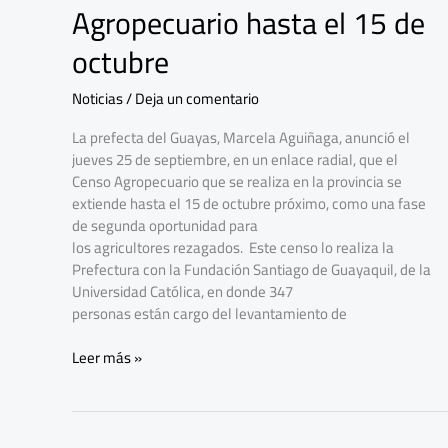
Guayas
Agropecuario hasta el 15 de
extiende el Censo
Agropecuario
octubre
hasta
el
Noticias
/
Deja un comentario
15
de
La prefecta del Guayas, Marcela Aguiñaga, anunció el
octubre
jueves 25 de septiembre, en un enlace radial, que el
Censo Agropecuario que se realiza en la provincia se
extiende hasta el 15 de octubre próximo, como una fase
de segunda oportunidad para
los agricultores rezagados. Este censo lo realiza la
Prefectura con la Fundación Santiago de Guayaquil, de la
Universidad Católica, en donde 347
personas están cargo del levantamiento de
Leer más »