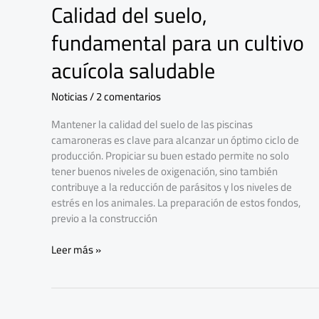
Calidad del suelo,
Calidad
del
fundamental para un cultivo
suelo,
fundamental
acuícola saludable
para
un
Noticias
/
2 comentarios
cultivo
acuícola
Mantener la calidad del suelo de las piscinas
saludable
camaroneras es clave para alcanzar un óptimo ciclo de
producción. Propiciar su buen estado permite no solo
tener buenos niveles de oxigenación, sino también
contribuye a la reducción de parásitos y los niveles de
estrés en los animales. La preparación de estos fondos,
previo a la construcción
Leer más »