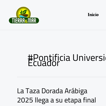
Ir
al
contenido
Inicio
#Pontificia Universi
Ecuador
La Taza Dorada Arábiga
La
Taza
2025 llega a su etapa final
Dorada
Arábiga