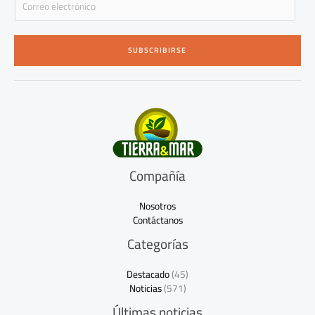
m
a
i
SUBSCRIBIRSE
l
*
Compañía
Nosotros
Contáctanos
Categorías
Destacado
(45)
Noticias
(571)
Últimas noticias