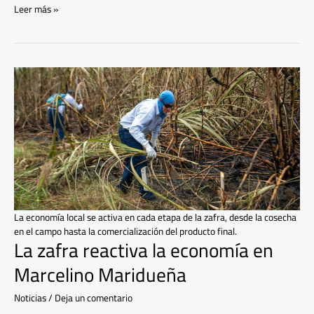
Leer más »
La
zafra
reactiva
la
economía
en
Marcelino
Maridueña
La economía local se activa en cada etapa de la zafra, desde la cosecha
en el campo hasta la comercialización del producto final.
La zafra reactiva la economía en
Marcelino Maridueña
Noticias
/
Deja un comentario