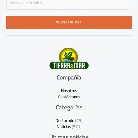
m
a
i
SUBSCRIBIRSE
l
*
Compañía
Nosotros
Contáctanos
Categorías
Destacado
(45)
Noticias
(571)
Últimas noticias