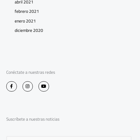
abril 2021
febrero 2021
enero 2021
diciembre 2020
Conéctate a nuestras redes
F
I
Y
a
n
o
c
s
u
e
t
t
b
a
u
o
g
b
o
r
e
k
a
-
m
Suscríbete a nuestras noticias
f
E