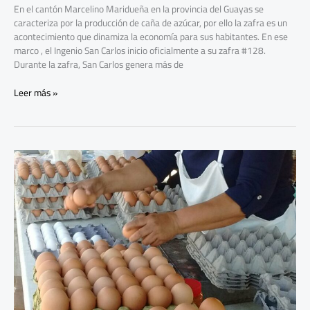
En el cantón Marcelino Maridueña en la provincia del Guayas se
caracteriza por la producción de caña de azúcar, por ello la zafra es un
acontecimiento que dinamiza la economía para sus habitantes. En ese
marco , el Ingenio San Carlos inicio oficialmente a su zafra #128.
Durante la zafra, San Carlos genera más de
Leer más »
¿Cuántos
huevos
come
una
persona
y
cuántos
se
producen
en
Ecuador
al