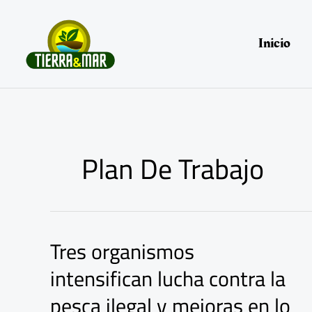
Ir
al
contenido
Inicio
Plan De Trabajo
Tres organismos
Tres
organismos
intensifican lucha contra la
intensifican
lucha
pesca ilegal y mejoras en lo
contra