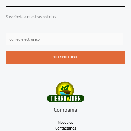
o
g
b
o
r
e
k
a
-
m
Suscríbete a nuestras noticias
f
E
m
a
i
SUBSCRIBIRSE
l
*
Compañía
Nosotros
Contáctanos