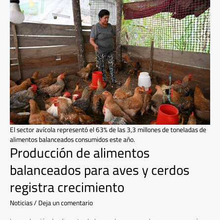
de
alimentos
balanceados
para
aves
y
cerdos
registra
crecimiento
El sector avícola representó el 63% de las 3,3 millones de toneladas de
alimentos balanceados consumidos este año.
Producción de alimentos
balanceados para aves y cerdos
registra crecimiento
Noticias
/
Deja un comentario