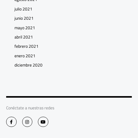
julio 2021
junio 2021
mayo 2021
abril 2021
febrero 2021
enero 2021
diciembre 2020
Conéctate a nuestras redes
F
I
Y
a
n
o
c
s
u
e
t
t
b
a
u