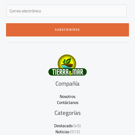
E
m
a
i
SUBSCRIBIRSE
l
*
Compañía
Nosotros
Contáctanos
Categorías
Destacado
(45)
Noticias
(572)