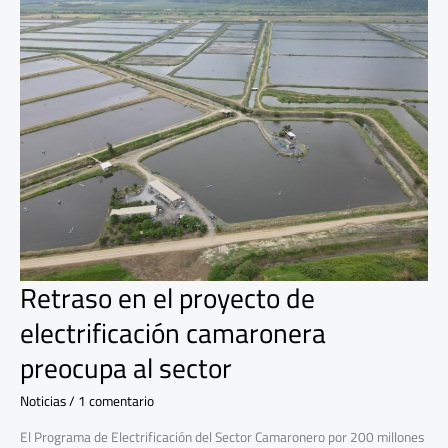
en
el
proyecto
de
electrificación
camaronera
preocupa
al
sector
Retraso en el proyecto de
electrificación camaronera
preocupa al sector
Noticias
/
1 comentario
El Programa de Electrificación del Sector Camaronero por 200 millones