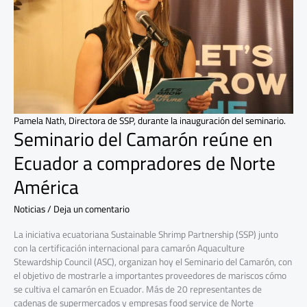
Ecuador
a
compradores
de
Norte
América
Pamela Nath, Directora de SSP, durante la inauguración del seminario.
Seminario del Camarón reúne en
Ecuador a compradores de Norte
América
Noticias
/
Deja un comentario
La iniciativa ecuatoriana Sustainable Shrimp Partnership (SSP) junto
con la certificación internacional para camarón Aquaculture
Stewardship Council (ASC), organizan hoy el Seminario del Camarón, con
el objetivo de mostrarle a importantes proveedores de mariscos cómo
se cultiva el camarón en Ecuador. Más de 20 representantes de
cadenas de supermercados y empresas food service de Norte