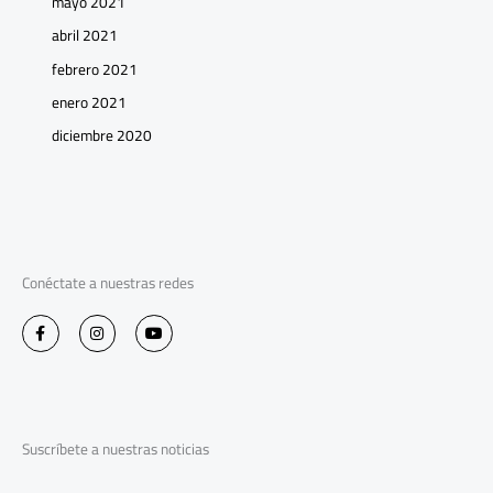
mayo 2021
abril 2021
febrero 2021
enero 2021
diciembre 2020
Conéctate a nuestras redes
F
I
Y
a
n
o
c
s
u
e
t
t
b
a
u
o
g
b
o
r
e
k
a
-
m
Suscríbete a nuestras noticias
f