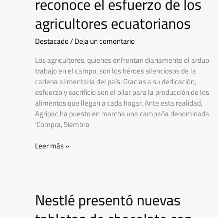
reconoce el esfuerzo de los
reconoce
el
agricultores ecuatorianos
esfuerzo
de
Destacado
/
Deja un comentario
los
agricultores
Los agricultores, quienes enfrentan diariamente el arduo
ecuatorianos
trabajo en el campo, son los héroes silenciosos de la
cadena alimentaria del país. Gracias a su dedicación,
esfuerzo y sacrificio son el pilar para la producción de los
alimentos que llegan a cada hogar. Ante esta realidad,
Agripac ha puesto en marcha una campaña denominada
‘Compra, Siembra
Leer más »
Nestlé presentó nuevas
Nestlé
presentó
nuevas