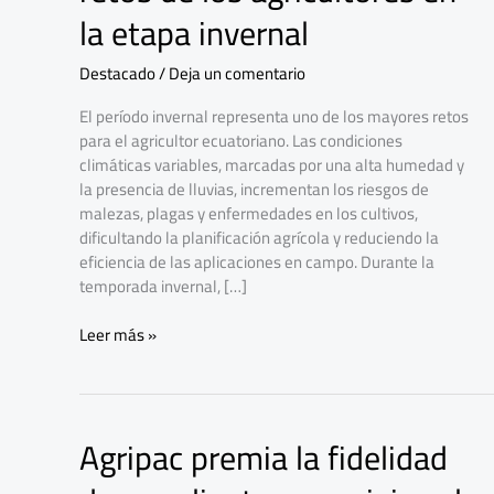
los
la etapa invernal
retos
de
Destacado
/
Deja un comentario
los
agricultores
El período invernal representa uno de los mayores retos
en
para el agricultor ecuatoriano. Las condiciones
la
climáticas variables, marcadas por una alta humedad y
etapa
la presencia de lluvias, incrementan los riesgos de
invernal
malezas, plagas y enfermedades en los cultivos,
dificultando la planificación agrícola y reduciendo la
eficiencia de las aplicaciones en campo. Durante la
temporada invernal, […]
Leer más »
Agripac premia la fidelidad
Agripac
premia