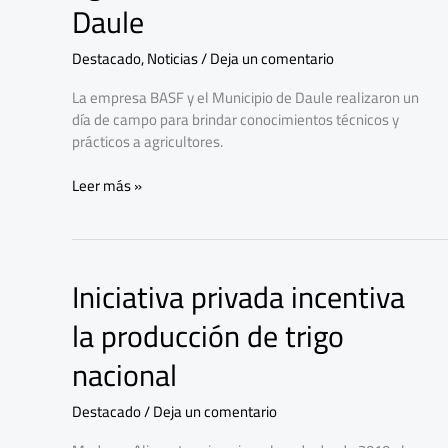
fomenta
Daule
la
agricultura
Destacado
,
Noticias
/
Deja un comentario
sostenible
en
La empresa BASF y el Municipio de Daule realizaron un
Daule
día de campo para brindar conocimientos técnicos y
prácticos a agricultores.
Leer más »
Iniciativa privada incentiva
Iniciativa
privada
la producción de trigo
incentiva
la
nacional
producción
de
Destacado
/
Deja un comentario
trigo
nacional