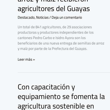
arroz
agricultores del Guayas
y
maíz
Destacado
,
Noticias
/
Deja un comentario
recibieron
agricultores
Un total de 841 agricultores, de 29 asociaciones
del
productoras y productores independientes de los
Guayas
cantones Pedro Carbo e Isidro Ayora son los
beneficiarios de una nueva entrega de semillas de arroz
y maíz por parte de la Prefectura del Guayas.
Leer más »
Con capacitación y
Con
capacitación
equipamiento se fomenta la
y
equipamiento
agricultura sostenible en
se