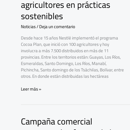
agricultores en prácticas
integra
a
sostenibles
7.500
agricultores
Noticias
/
Deja un comentario
en
prácticas
Desde hace 15 años Nestlé implementó el programa
sostenibles
Cocoa Plan, que inició con 100 agricultores y hoy
involucra a más 7.500 distribuidos en más de 11
provincias. Entre los territorios están: Guayas, Los Ríos,
Esmeraldas, Santo Domingo, Los Ríos, Manabí,
Pichincha, Santo domingo de los Tsáchilas, Bolívar, entre
otros. En donde están distribuidas las hectáreas
Leer más »
Campaña comercial
Campaña
comercial