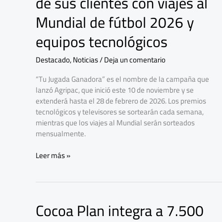
de sus clientes con viajes al
la
fidelidad
Mundial de fútbol 2026 y
de
sus
equipos tecnológicos
clientes
con
Destacado
,
Noticias
/
Deja un comentario
viajes
al
“Tu Jugada Ganadora” es el nombre de la campaña que
Mundial
lanzó Agripac, que inició este 10 de noviembre y se
de
extenderá hasta el 28 de febrero de 2026. Los premios
fútbol
tecnológicos y televisores se sortearán cada semana,
2026
mientras que los viajes al Mundial serán sorteados
y
mensualmente.
equipos
tecnológicos
Leer más »
Cocoa Plan integra a 7.500
Cocoa
Plan