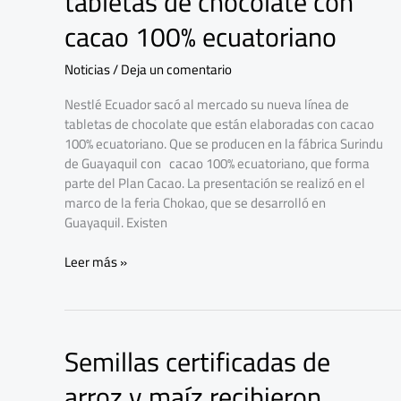
tabletas de chocolate con
tabletas
cacao 100% ecuatoriano
de
chocolate
Noticias
/
Deja un comentario
con
cacao
Nestlé Ecuador sacó al mercado su nueva línea de
100%
tabletas de chocolate que están elaboradas con cacao
ecuatoriano
100% ecuatoriano. Que se producen en la fábrica Surindu
de Guayaquil con cacao 100% ecuatoriano, que forma
parte del Plan Cacao. La presentación se realizó en el
marco de la feria Chokao, que se desarrolló en
Guayaquil. Existen
Leer más »
Semillas certificadas de
Semillas
certificadas
arroz y maíz recibieron
de