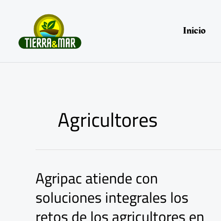
Ir
al
contenido
Inicio
Agricultores
Agripac atiende con
Agripac
atiende
soluciones integrales los
con
soluciones
retos de los agricultores en
integrales